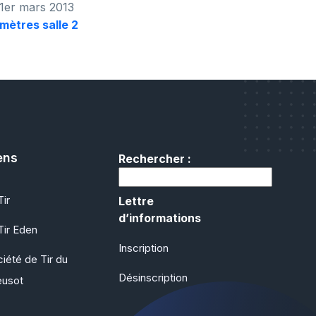
1er mars 2013
 mètres salle 2
ens
Rechercher :
ir
Lettre
d’informations
Tir Eden
Inscription
iété de Tir du
Désinscription
eusot